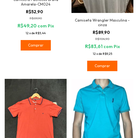
Amarela-CM024
R$52,90
R$89,90
Camiseta Wrangler Masculina -
cinza
R$49,20
com
Pix
R$89,90
12
x
de
R$5,44
R$104,90
Comprar
R$83,61
com
Pix
12
x
de
R$9,25
Comprar