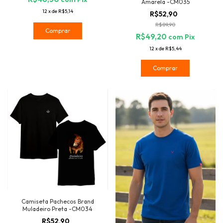
Amarela -CM035
12
x
de
R$5,14
R$52,90
R$89,90
Comprar
R$49,20
com
Pix
12
x
de
R$5,44
Comprar
Camiseta Pachecos Brand
Muladeiro Preta -CM034
R$52,90