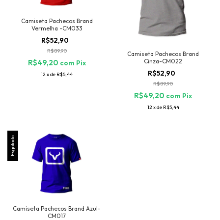
Camiseta Pachecos Brand
Vermelha -CM033
R$52,90
R$89,90
Camiseta Pachecos Brand
Cinza-CM022
R$49,20
com
Pix
R$52,90
12
x
de
R$5,44
R$89,90
R$49,20
com
Pix
12
x
de
R$5,44
Esgotado
Camiseta Pachecos Brand Azul-
CM017