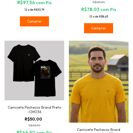
R$97,56
R$85,90
com
Pix
R$78,03
com
Pix
12
x
de
R$10,79
12
x
de
R$8,63
Comprar
Comprar
Camiseta Pachecos Brand Preto
-CM036
R$50,00
R$89,90
Camiseta Pachecos Brand
R$46,50
com
Pix