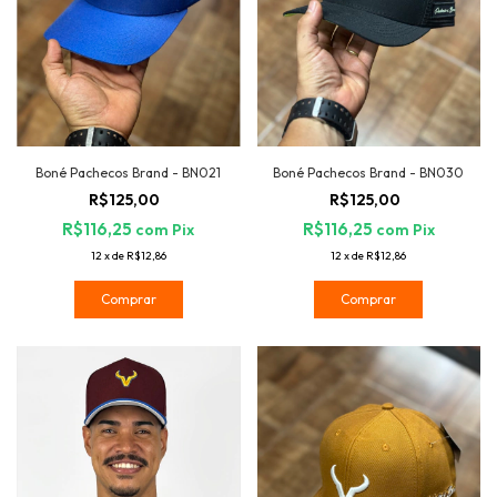
Boné Pachecos Brand - BN021
Boné Pachecos Brand - BN030
R$125,00
R$125,00
R$116,25
R$116,25
com
Pix
com
Pix
12
x
de
R$12,86
12
x
de
R$12,86
Comprar
Comprar