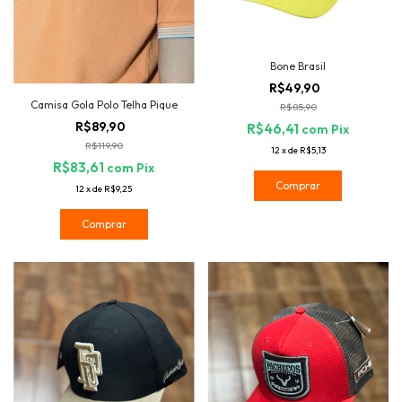
Bone Brasil
R$49,90
Camisa Gola Polo Telha Pique
R$85,90
R$89,90
R$46,41
com
Pix
R$119,90
12
x
de
R$5,13
R$83,61
com
Pix
12
x
de
R$9,25
Comprar