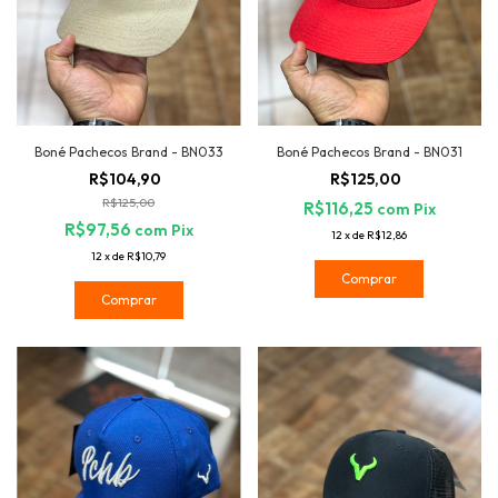
Boné Pachecos Brand - BN033
Boné Pachecos Brand - BN031
R$104,90
R$125,00
R$125,00
R$116,25
com
Pix
R$97,56
com
Pix
12
x
de
R$12,86
12
x
de
R$10,79
Comprar
Comprar