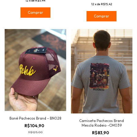
12
x
de
R$5,44
12
x
de
R$15,42
Comprar
Comprar
Boné Pachecos Brand - BN028
Camiseta Pachecos Brand
Mescla Rodeio -CM039
R$104,90
R$83,90
R$125,00