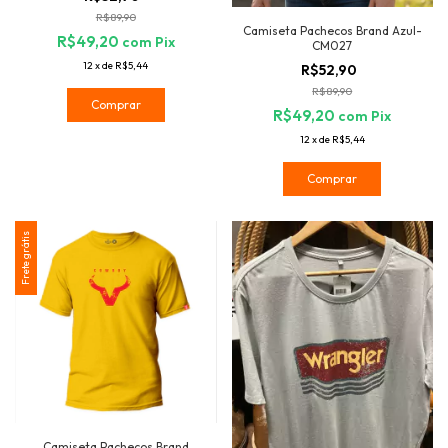
R$89,90
Camiseta Pachecos Brand Azul-
R$49,20
com
Pix
CM027
12
x
de
R$5,44
R$52,90
R$89,90
Comprar
R$49,20
com
Pix
12
x
de
R$5,44
Comprar
Frete grátis
Camiseta Pachecos Brand