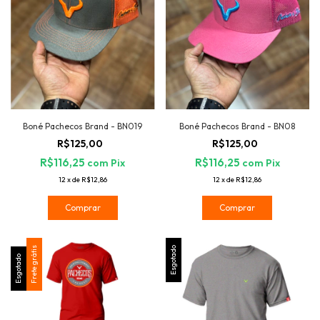
Boné Pachecos Brand - BN019
Boné Pachecos Brand - BN08
R$125,00
R$125,00
R$116,25
R$116,25
com
Pix
com
Pix
12
x
de
R$12,86
12
x
de
R$12,86
Comprar
Comprar
Frete grátis
Esgotado
Esgotado