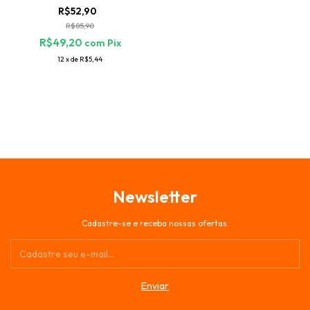
R$52,90
R$85,90
R$49,20
com
Pix
12
x
de
R$5,44
Newsletter
Cadastre-se e receba nossas ofertas.