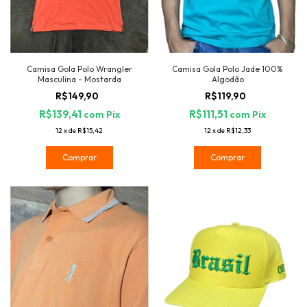
Camisa Gola Polo Jade 100%
Camisa Gola Polo Wrangler
Algodão
Masculina - Mostarda
R$119,90
R$149,90
R$111,51
R$139,41
com
Pix
com
Pix
12
x
de
R$12,33
12
x
de
R$15,42
Comprar
Comprar