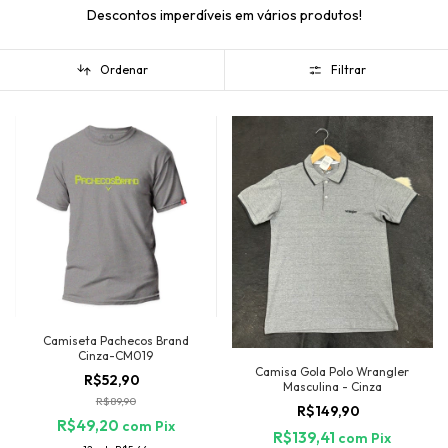
Descontos imperdíveis em vários produtos!
Ordenar
Filtrar
Camiseta Pachecos Brand
Cinza-CM019
Camisa Gola Polo Wrangler
R$52,90
Masculina - Cinza
R$89,90
R$149,90
R$49,20
com
Pix
R$139,41
com
Pix