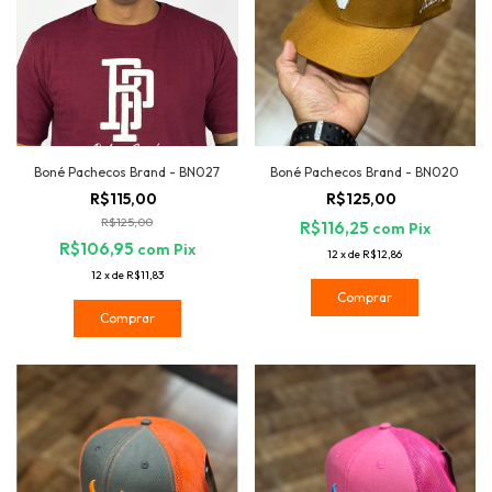
Boné Pachecos Brand - BN027
Boné Pachecos Brand - BN020
R$115,00
R$125,00
R$125,00
R$116,25
com
Pix
R$106,95
com
Pix
12
x
de
R$12,86
12
x
de
R$11,83
Comprar
Comprar