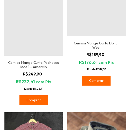
Camisa Manga Curta Dollar
West
R$189,90
R$176,61
com
Pix
Camisa Manga Curta Pachecos
Mod 1 - Amarelo
12
x
de
R$19,53
R$249,90
Comprar
R$232,41
com
Pix
12
x
de
R$25,71
Comprar