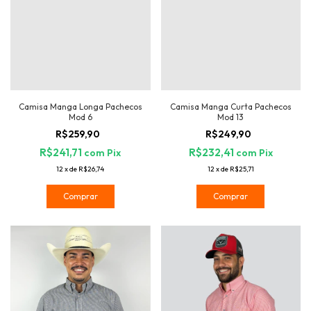
Camisa Manga Longa Pachecos
Camisa Manga Curta Pachecos
Mod 6
Mod 13
R$259,90
R$249,90
R$241,71
R$232,41
com
Pix
com
Pix
12
x
de
R$26,74
12
x
de
R$25,71
Comprar
Comprar