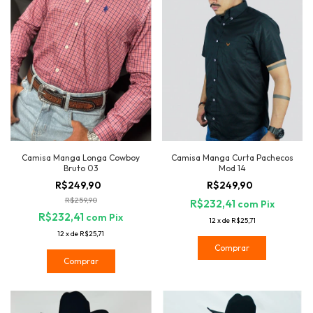
Camisa Manga Longa Cowboy
Camisa Manga Curta Pachecos
Bruto 03
Mod 14
R$249,90
R$249,90
R$259,90
R$232,41
com
Pix
R$232,41
com
Pix
12
x
de
R$25,71
12
x
de
R$25,71
Comprar
Comprar