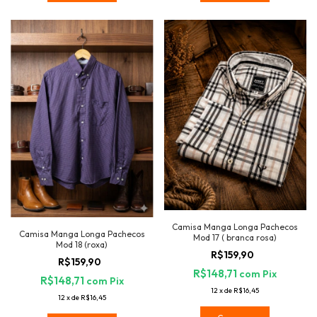
Camisa Manga Longa Pachecos
Camisa Manga Longa Pachecos
Mod 17 ( branca rosa)
Mod 18 (roxa)
R$159,90
R$159,90
R$148,71
com
Pix
R$148,71
com
Pix
12
x
de
R$16,45
12
x
de
R$16,45