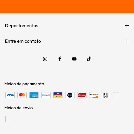
Departamentos
Entre em contato
Meios de pagamento
Meios de envio