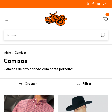
0
Início
.
Camisas
Camisas
Camisas de alto padrão com corte perfeito!
Ordenar
Filtrar