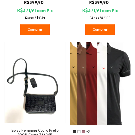
R$399,90
R$399,90
R$371,91
R$371,91
com
Pix
com
Pix
12
x
de
R$41,14
12
x
de
R$41,14
Comprar
Comprar
Bolsa Feminina Couro Preto
+3
100% Couro 766085