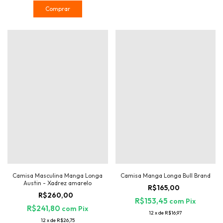
Comprar
Camisa Masculina Manga Longa
Camisa Manga Longa Bull Brand
Austin - Xadrez amarelo
R$165,00
R$260,00
R$153,45
com
Pix
R$241,80
com
Pix
12
x
de
R$16,97
12
x
de
R$26,75