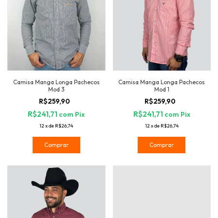
Camisa Manga Longa Pachecos
Camisa Manga Longa Pachecos
Mod 3
Mod 1
R$259,90
R$259,90
R$241,71
R$241,71
com
Pix
com
Pix
12
x
de
R$26,74
12
x
de
R$26,74
Comprar
Comprar