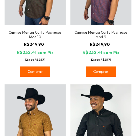
Camisa Manga Curta Pachecos
Camisa Manga Curta Pachecos
Mod 10
Mod 9
R$249,90
R$249,90
R$232,41
R$232,41
com
Pix
com
Pix
12
x
de
R$25,71
12
x
de
R$25,71
Comprar
Comprar